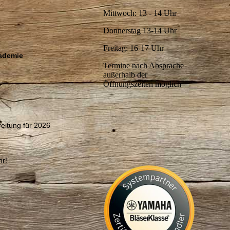
Mittwoch: 13 - 14 Uhr
Donnerstag 13-14 Uhr
Freitag: 16-17 Uhr
kademie
Termine nach Absprache
außerhalb der
Öffnungszeiten möglich
eitung für 2026
hr!