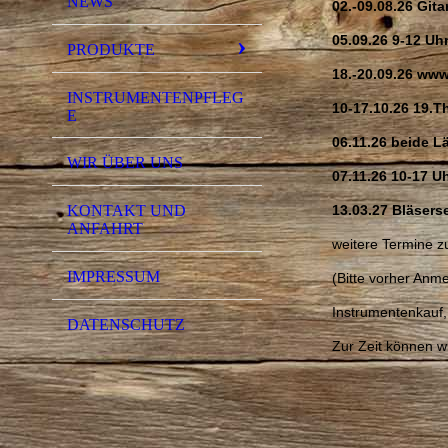
NEWS
02.-09.08.26 Gita
05.09.26 9-12 U
PRODUKTE
18.-20.09.26 ww
INSTRUMENTENPFLEG
10-17.10.26 19.
E
06.11.26 beide 
WIR ÜBER UNS
07.11.26 10-17 U
13.03.27 Bläser
KONTAKT UND
ANFAHRT
weitere Termine z
IMPRESSUM
(Bitte vorher Anme
Instrumentenkauf,
DATENSCHUTZ
Zur Zeit können w