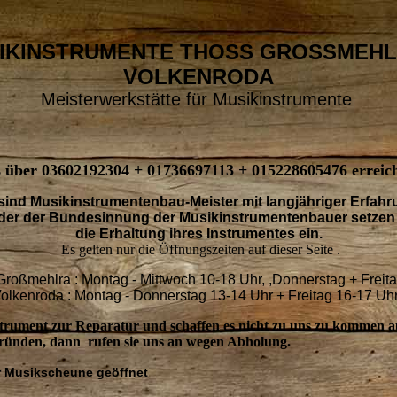
IKINSTRUMENTE THOSS GROSSMEHL
VOLKENRODA
Meisterwerkstätte für Musikinstrumente
s über 03602192304 + 01736697113 + 015228605476 erreich
sind Musikinstrumentenbau-Meister mit langjähriger Erfahr
eder der Bundesinnung der Musikinstrumentenbauer setzen 
die Erhaltung ihres Instrumentes ein.
Es gelten nur die Öffnungszeiten auf dieser Seite .
Großmehlra : Montag - Mittwoch 10-18 Uhr, ,Donnerstag + Freit
lkenroda : Montag - Donnerstag 13-14 Uhr + Freitag 16-17 Uhr
strument zur Reparatur und schaffen es nicht zu uns zu kommen 
Gründen, dann rufen sie uns an wegen Abholung.
hr Musikscheune geöffnet