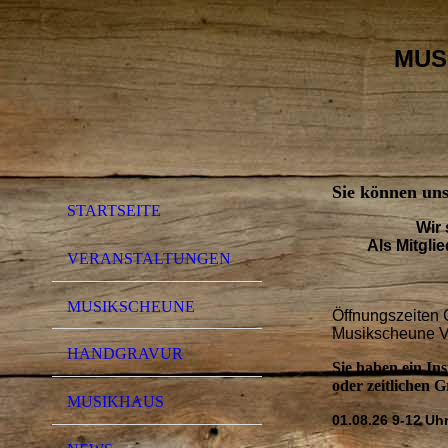
MUS
Sie können un
STARTSEITE
Wir 
Als Mitgli
VERANSTALTUNGEN
MUSIKSCHEUNE
Öffnungszeiten 
Musikscheune Vo
HANDGRAVUR
Sie haben ein In
oder zeitlichen 
MUSIKHAUS
01.08.26 9-12 U