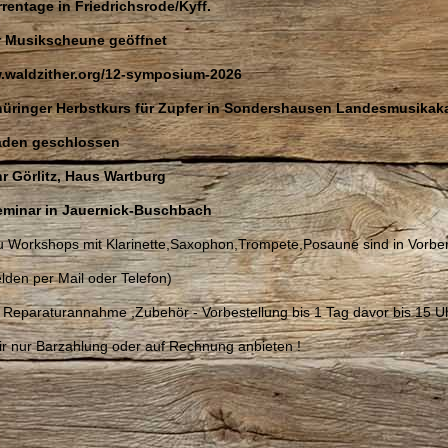
rrentage in Friedrichsrode/Kyff.
hr Musikscheune geöffnet
w.waldzither.org/12-symposium-2026
Thüringer Herbstkurs für Zupfer in Sondershausen Landesmusika
Läden geschlossen
hr Görlitz, Haus Wartburg
seminar in Jauernick-Buschbach
u Workshops mit Klarinette,Saxophon,Trompete,Posaune sind in Vorber
lden per Mail oder Telefon)
 Reparaturannahme ,Zubehör - Vorbestellung bis 1 Tag davor bis 15 U
ir nur Barzahlung oder auf Rechnung anbieten !